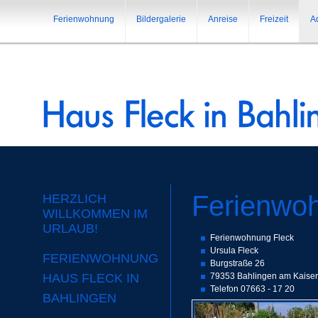
Ferienwohnung
Bildergalerie
Anreise
Freizeit
A
Ferienwoh
HERZLICH
WILLKOMMEN IM
URLAUB!
Ferienwohnung Fleck
Ursula Fleck
FERIENWOHNUNG
Burgstraße 26
HAUS FLECK IN
79353 Bahlingen am Kaiser
Telefon 07663 - 17 20
BAHLINGEN